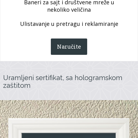
Baneri za sajt i društvene mreže u
nekoliko veličina
Ulistavanje u pretragu i reklamiranje
Naručite
Uramljeni sertifikat, sa hologramskom
zaštitom