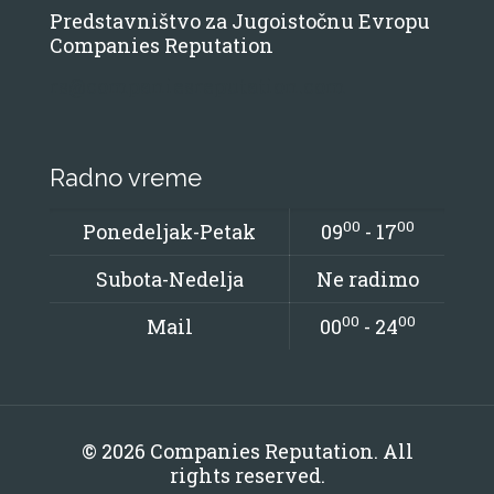
Predstavništvo za Jugoistočnu Evropu
Companies Reputation
rs@companiesreputation.com
Radno vreme
00
00
Ponedeljak-Petak
09
- 17
Subota-Nedelja
Ne radimo
00
00
Mail
00
- 24
© 2026 Companies Reputation. All
rights reserved.