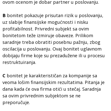
ovom ocenom je dobar partner u poslovanju.
B
bonitet pokazuje prisutan rizik u poslovanju,
uz slabije finansijske mogućnosti i nisku
profitabilnost. Privredni subjekt sa ovim
bonitetom teže izmiruje obaveze. Prilikom
saradnje treba obratiti posebnu pažnju, zbog
oscilacija u poslovanju. Ovaj bonitet uglavnom
dobijaju firme koje su prezadužene ili u procesu
restruktuiranja.
C
bonitet je karakterističan za kompanije sa
veoma lošim finansijskim rezultatima. Pitanja je
dana kada će ova firma otići u stečaj. Saradnja
sa ovim privrednim subjektom se ne
preporučuje.