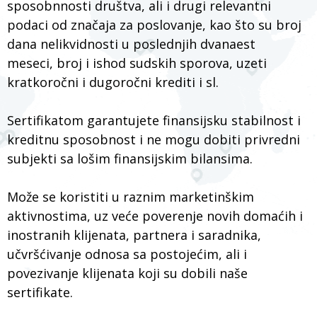
sposobnnosti društva, ali i drugi relevantni
podaci od značaja za poslovanje, kao što su broj
dana nelikvidnosti u poslednjih dvanaest
meseci, broj i ishod sudskih sporova, uzeti
kratkoročni i dugoročni krediti i sl.
Sertifikatom garantujete finansijsku stabilnost i
kreditnu sposobnost i ne mogu dobiti privredni
subjekti sa lošim finansijskim bilansima.
Može se koristiti u raznim marketinškim
aktivnostima, uz veće poverenje novih domaćih i
inostranih klijenata, partnera i saradnika,
učvršćivanje odnosa sa postojećim, ali i
povezivanje klijenata koji su dobili naše
sertifikate.