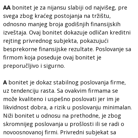
AA
bonitet je za nijansu slabiji od najvišeg, pre
svega zbog kraćeg postojanja na tržištu,
odnosno manjeg broja godišnjih finansijskih
izveštaja. Ovaj bonitet dokazuje odličan kreditni
rejting privrednog subjekta, pokazujući
besprekorne finansijske rezultate. Poslovanje sa
firmom koja poseduje ovaj bonitet je
preporučljivo i sigurno.
A
bonitet je dokaz stabilnog poslovanja firme,
uz tendenciju rasta. Sa ovakvim firmama se
može kvaliteno i uspešno poslovati jer im je
likvidnost dobra, a rizik u poslovanju minimalan.
Niži bonitet u odnosu na prethodne, je zbog
skromnijeg poslovanja u prošlosti ili se radi o
novoosnovanoj firmi. Privredni subjekat sa