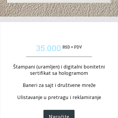
Štampani (uramljen) i digitalni bonitet sa
hologramom
35.000
RSD + PDV
Štampani (uramljen) i digitalni bonitetni
sertifikat sa hologramom
Baneri za sajt i društvene mreže
Ulistavanje u pretragu i reklamiranje
Naručite